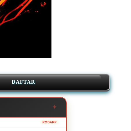
DAFTAR
RODARP