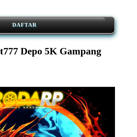
DAFTAR
lot777 Depo 5K Gampang