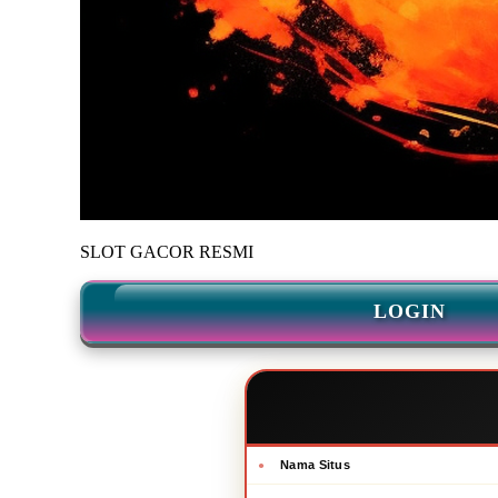
SLOT GACOR RESMI
LOGIN
Nama Situs