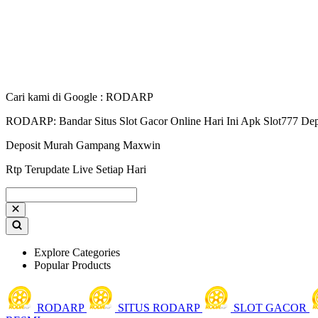
Cari kami di Google : RODARP
RODARP: Bandar Situs Slot Gacor Online Hari Ini Apk Slot777 
Deposit Murah Gampang Maxwin
Rtp Terupdate Live Setiap Hari
Explore Categories
Popular Products
RODARP
SITUS RODARP
SLOT GACOR