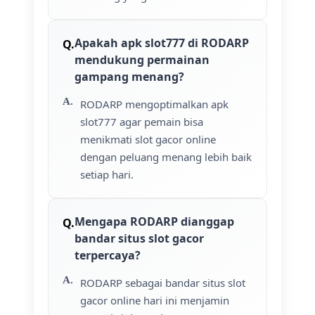
Apakah apk slot777 di RODARP
mendukung permainan
gampang menang?
RODARP mengoptimalkan apk
slot777 agar pemain bisa
menikmati slot gacor online
dengan peluang menang lebih baik
setiap hari.
Mengapa RODARP dianggap
bandar situs slot gacor
terpercaya?
RODARP sebagai bandar situs slot
gacor online hari ini menjamin