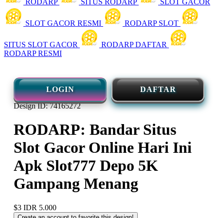
RODARP
SITUS RODARP
SLOT GACOR
SLOT GACOR RESMI
RODARP SLOT
SITUS SLOT GACOR
RODARP DAFTAR
RODARP RESMI
LOGIN
DAFTAR
Design ID: 74165272
RODARP: Bandar Situs
Slot Gacor Online Hari Ini
Apk Slot777 Depo 5K
Gampang Menang
$3
IDR 5.000
Create an account to favorite this design!