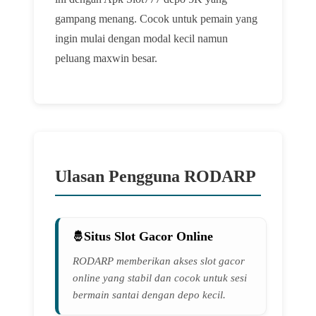
gampang menang. Cocok untuk pemain yang
ingin mulai dengan modal kecil namun
peluang maxwin besar.
Ulasan Pengguna RODARP
Situs Slot Gacor Online
RODARP memberikan akses slot gacor
online yang stabil dan cocok untuk sesi
bermain santai dengan depo kecil.