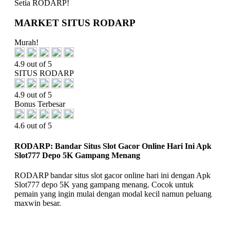
Setia
RODARP!
MARKET SITUS RODARP
Murah!
4.9 out of 5
SITUS RODARP
4.9 out of 5
Bonus Terbesar
4.6 out of 5
RODARP: Bandar Situs Slot Gacor Online Hari Ini Apk
Slot777 Depo 5K Gampang Menang
RODARP bandar situs slot gacor online hari ini dengan Apk
Slot777 depo 5K yang gampang menang. Cocok untuk
pemain yang ingin mulai dengan modal kecil namun peluang
maxwin besar.