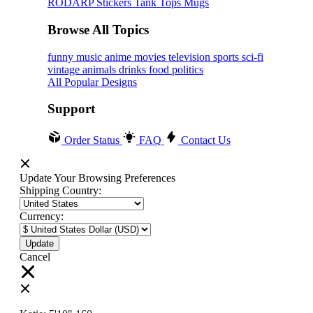
RODARP
Stickers
Tank Tops
Mugs
Browse All Topics
funny
music
anime
movies
television
sports
sci-fi
vintage
animals
drinks
food
politics
All Popular Designs
Support
Order Status
FAQ
Contact Us
Update Your Browsing Preferences
Shipping Country:
Currency:
Cancel