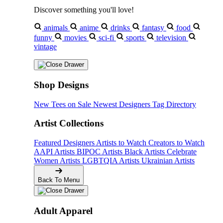
Discover something you'll love!
animals
anime
drinks
fantasy
food
funny
movies
sci-fi
sports
television
vintage
Shop Designs
New Tees on Sale
Newest Designers
Tag Directory
Artist Collections
Featured Designers
Artists to Watch
Creators to Watch
AAPI Artists
BIPOC Artists
Black Artists
Celebrate
Women Artists
LGBTQIA Artists
Ukrainian Artists
Back To Menu
Adult Apparel