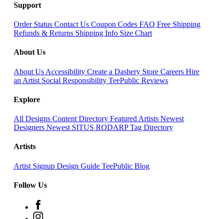
Support
Order Status
Contact Us
Coupon Codes
FAQ
Free Shipping
Refunds & Returns
Shipping Info
Size Chart
About Us
About Us
Accessibility
Create a Dashery Store
Careers
Hire
an Artist
Social Responsibility
TeePublic Reviews
Explore
All Designs
Content Directory
Featured Artists
Newest
Designers
Newest SITUS RODARP
Tag Directory
Artists
Artist Signup
Design Guide
TeePublic Blog
Follow Us