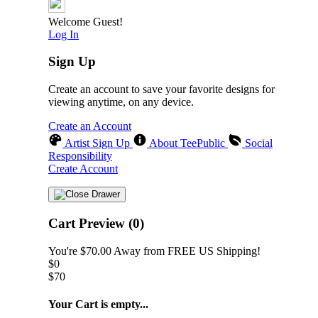
Welcome Guest!
Log In
Sign Up
Create an account to save your favorite designs for
viewing anytime, on any device.
Create an Account
Artist Sign Up
About TeePublic
Social
Responsibility
Create Account
Cart Preview (0)
You're
$70.00
Away from
FREE US Shipping!
$0
$70
Your Cart is empty...