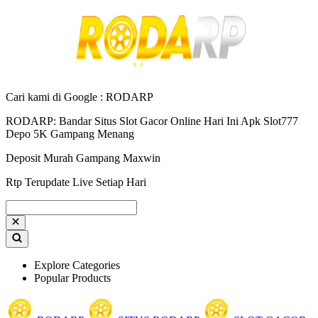
Cari kami di Google : RODARP
RODARP: Bandar Situs Slot Gacor Online Hari Ini Apk Slot777
Depo 5K Gampang Menang
Deposit Murah Gampang Maxwin
Rtp Terupdate Live Setiap Hari
Explore Categories
Popular Products