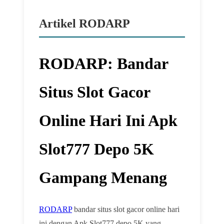
Artikel RODARP
RODARP: Bandar
Situs Slot Gacor
Online Hari Ini Apk
Slot777 Depo 5K
Gampang Menang
RODARP
bandar situs slot gacor online hari
ini dengan Apk Slot777 depo 5K yang