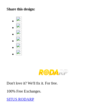
Share this design:
Don't love it? We'll fix it. For free.
100% Free Exchanges.
SITUS RODARP