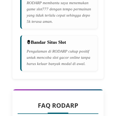
RODARP membantu saya menemukan
game slot777 dengan tempo permainan
yang tidak terlalu cepat sehingga depo
5k terasa aman.
Bandar Situs Slot
Pengalaman di RODARP cukup positif
untuk mencoba slot gacor online tanpa
harus keluar banyak modal di awal.
FAQ RODARP